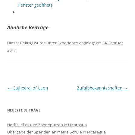
Fenster geöffnet)
Ähnliche Beiträge
Dieser Beitrag wurde unter
Experience
abgelegt am
14. Februar
2017
.
Beitrags-
←
Cathedral of Leon
Zufallsbekanntschaften
→
Navigation
NEUESTE BEITRÄGE
Noch viel zu tun: Zähneputzen in Nicaragua
Übergabe der Spenden an meine Schule in Nicaragua