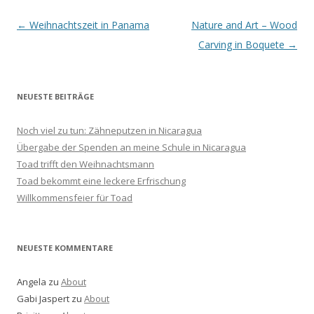
Beitrags-
←
Weihnachtszeit in Panama
Nature and Art – Wood
Navigation
Carving in Boquete
→
NEUESTE BEITRÄGE
Noch viel zu tun: Zähneputzen in Nicaragua
Übergabe der Spenden an meine Schule in Nicaragua
Toad trifft den Weihnachtsmann
Toad bekommt eine leckere Erfrischung
Willkommensfeier für Toad
NEUESTE KOMMENTARE
Angela
zu
About
Gabi Jaspert
zu
About