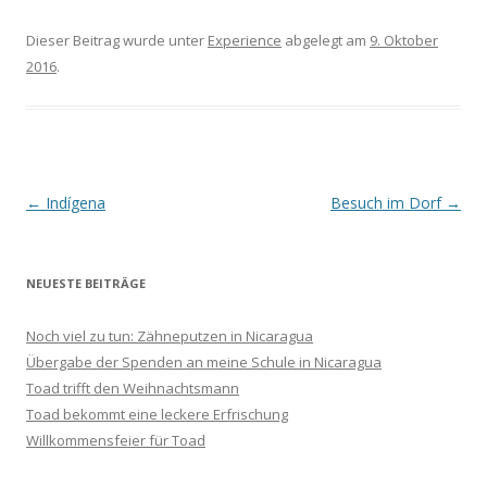
Dieser Beitrag wurde unter
Experience
abgelegt am
9. Oktober
2016
.
Beitrags-
←
Indígena
Besuch im Dorf
→
Navigation
NEUESTE BEITRÄGE
Noch viel zu tun: Zähneputzen in Nicaragua
Übergabe der Spenden an meine Schule in Nicaragua
Toad trifft den Weihnachtsmann
Toad bekommt eine leckere Erfrischung
Willkommensfeier für Toad