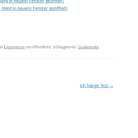
(Wird in neuem Fenster geöffnet)
 (Wird in neuem Fenster geöffnet)
in
Experience
veröffentlicht. Schlagworte:
Guatemala
.
Ich hänge fest
→