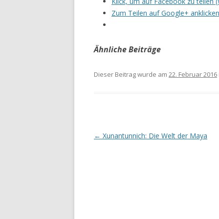
Klick, um auf Facebook zu teilen 
Zum Teilen auf Google+ anklicken
Ähnliche Beiträge
Dieser Beitrag wurde am
22. Februar 2016
Beitrags-
←
Xunantunnich: Die Welt der Maya
Navigation