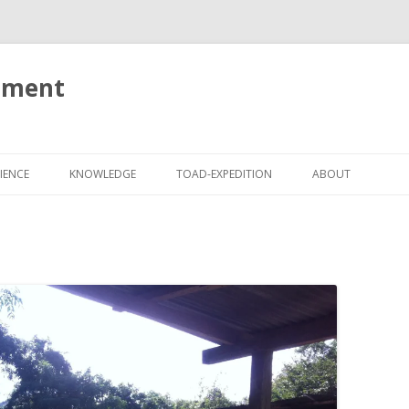
tment
Springe
zum
IENCE
KNOWLEDGE
TOAD-EXPEDITION
ABOUT
Inhalt
IMPRESSUM
DATENSCHUTZ
HAFTUNGSAUSSC