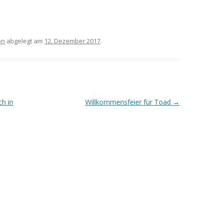
on
abgelegt am
12. Dezember 2017
.
h in
Willkommensfeier für Toad
→