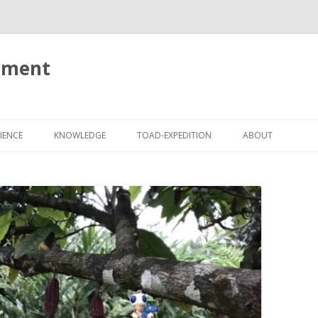
tment
Springe
zum
IENCE
KNOWLEDGE
TOAD-EXPEDITION
ABOUT
Inhalt
IMPRESSUM
DATENSCHUTZ
HAFTUNGSAUSSC