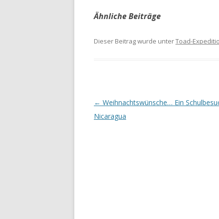
Ähnliche Beiträge
Dieser Beitrag wurde unter
Toad-Expediti
Beitrags-
←
Weihnachtswünsche… Ein Schulbesuc
Navigation
Nicaragua