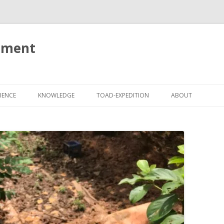
tment
Springe
zum
IENCE
KNOWLEDGE
TOAD-EXPEDITION
ABOUT
Inhalt
IMPRESSUM
DATENSCHUTZ
HAFTUNGSAUSSC