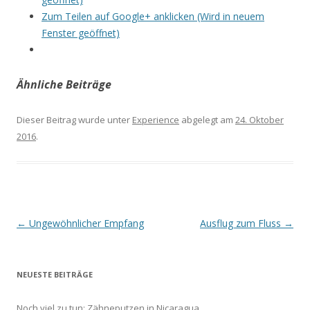
Zum Teilen auf Google+ anklicken (Wird in neuem
Fenster geöffnet)
Ähnliche Beiträge
Dieser Beitrag wurde unter
Experience
abgelegt am
24. Oktober
2016
.
Beitrags-
←
Ungewöhnlicher Empfang
Ausflug zum Fluss
→
Navigation
NEUESTE BEITRÄGE
Noch viel zu tun: Zähneputzen in Nicaragua