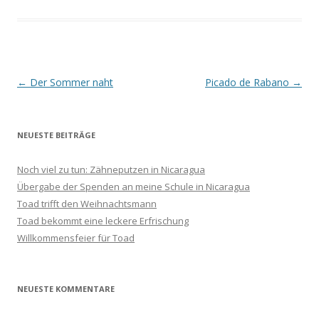
Beitrags-
←
Der Sommer naht
Picado de Rabano
→
Navigation
NEUESTE BEITRÄGE
Noch viel zu tun: Zähneputzen in Nicaragua
Übergabe der Spenden an meine Schule in Nicaragua
Toad trifft den Weihnachtsmann
Toad bekommt eine leckere Erfrischung
Willkommensfeier für Toad
NEUESTE KOMMENTARE