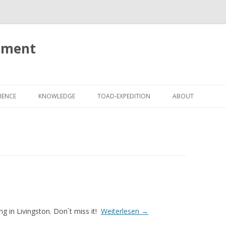
tment
Springe
zum
IENCE
KNOWLEDGE
TOAD-EXPEDITION
ABOUT
Inhalt
IMPRESSUM
DATENSCHUTZ
HAFTUNGSAUSSC
g in Livingston. Don´t miss it!
Weiterlesen
→