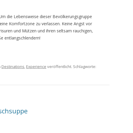
a. Um die Lebensweise dieser Bevölkerungsgruppe
eine Komfortzone zu verlassen. Keine Angst vor
risuren und Mützen und ihren seltsam rauchigen,
ße entlangschlendern!
n
Destinations
,
Experience
veröffentlicht. Schlagworte:
ischsuppe