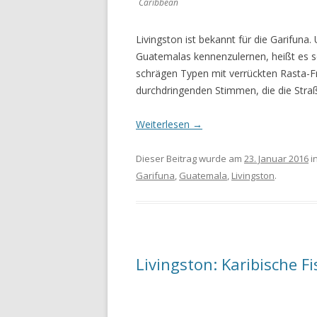
Caribbean
Livingston ist bekannt für die Garifun
Guatemalas kennenzulernen, heißt es s
schrägen Typen mit verrückten Rasta-F
durchdringenden Stimmen, die die Stra
Weiterlesen
→
Dieser Beitrag wurde am
23. Januar 2016
i
Garifuna
,
Guatemala
,
Livingston
.
Livingston: Karibische F