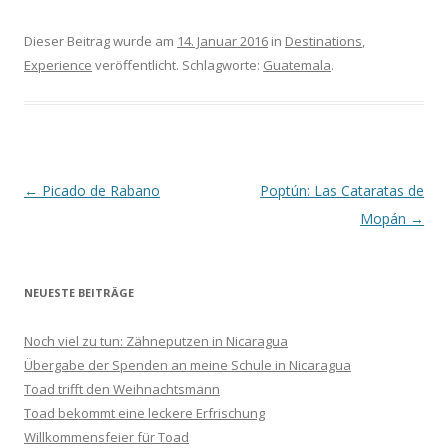
Dieser Beitrag wurde am
14. Januar 2016
in
Destinations
,
Experience
veröffentlicht. Schlagworte:
Guatemala
.
Beitrags-
←
Picado de Rabano
Poptún: Las Cataratas de
Navigation
Mopán
→
NEUESTE BEITRÄGE
Noch viel zu tun: Zähneputzen in Nicaragua
Übergabe der Spenden an meine Schule in Nicaragua
Toad trifft den Weihnachtsmann
Toad bekommt eine leckere Erfrischung
Willkommensfeier für Toad