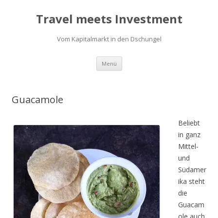
Travel meets Investment
Vom Kapitalmarkt in den Dschungel
Springe
Menü
zum
Inhalt
Guacamole
Beliebt
in ganz
Mittel-
und
Südamer
ika steht
die
Guacam
ole auch