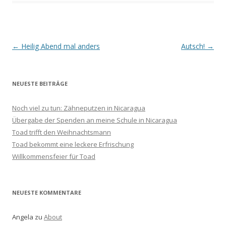
Beitrags-
←
Heilig Abend mal anders
Autsch!
→
Navigation
NEUESTE BEITRÄGE
Noch viel zu tun: Zähneputzen in Nicaragua
Übergabe der Spenden an meine Schule in Nicaragua
Toad trifft den Weihnachtsmann
Toad bekommt eine leckere Erfrischung
Willkommensfeier für Toad
NEUESTE KOMMENTARE
Angela
zu
About