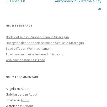
Beitrags-
←
Leben 1.0
Ankommen in Guatemala-City
Navigation
→
NEUESTE BEITRÄGE
Noch viel zu tun: Zähneputzen in Nicaragua
Übergabe der Spenden an meine Schule in Nicaragua
Toad trifft den Weihnachtsmann
Toad bekommt eine leckere Erfrischung
Willkommensfeier für Toad
NEUESTE KOMMENTARE
Angela
zu
About
Gabi Jaspert
zu
About
Brigitte
zu
About
Wittekind
zu
About