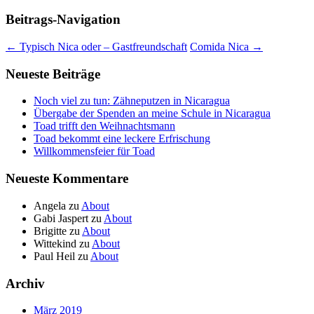
Beitrags-Navigation
←
Typisch Nica oder – Gastfreundschaft
Comida Nica
→
Neueste Beiträge
Noch viel zu tun: Zähneputzen in Nicaragua
Übergabe der Spenden an meine Schule in Nicaragua
Toad trifft den Weihnachtsmann
Toad bekommt eine leckere Erfrischung
Willkommensfeier für Toad
Neueste Kommentare
Angela
zu
About
Gabi Jaspert
zu
About
Brigitte
zu
About
Wittekind
zu
About
Paul Heil
zu
About
Archiv
März 2019